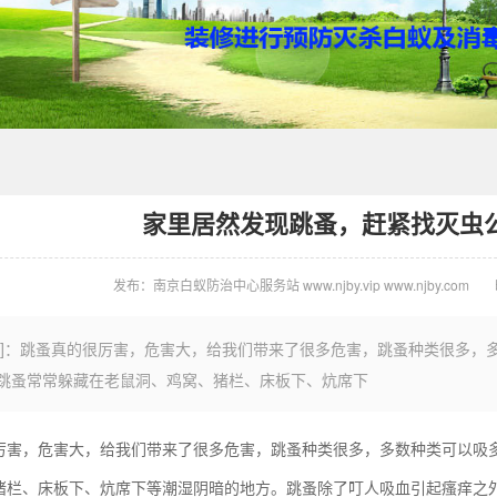
家里居然发现跳蚤，赶紧找灭虫
发布：南京白蚁防治中心服务站 www.njby.vip www.njby.com
言]：跳蚤真的很厉害，危害大，给我们带来了很多危害，跳蚤种类很多，
跳蚤常常躲藏在老鼠洞、鸡窝、猪栏、床板下、炕席下
厉害，危害大，给我们带来了很多危害，跳蚤种类很多，多数种类可以吸
猪栏、床板下、炕席下等潮湿阴暗的地方。跳蚤除了叮人吸血引起瘙痒之