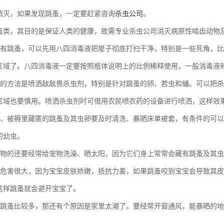
消灭，如果发现跳蚤，一定要赶紧咨询
杀虫公司
。
蚤类，其目的是保证人类的健康，故需专业杀虫公司消灭病原性啮齿动物
里有跳蚤，可以先用八四消毒液把屋子彻底打扫干净，特别是一些死角，
区域了。八四消毒液一定要按照瓶体说明上的比例稀释使用，一般消毒液和
蚤的方法是喷洒敌敌畏杀虫剂，特别是针对跳蚤的卵、若虫和蛹。可以把
区域也要慎用。喷洒杀虫剂时可借用农民喷农药的设备进行喷洒，这样效
上、被褥里藏匿的跳蚤及其虫卵要及时清洗、暴晒床单被套，有条件的可
的幼虫。
宠物的还要经常给宠物洗澡、晒太阳，因为它们身上常常会藏有跳蚤及其
宝危害很大，因为宝宝皮肤娇嫩，抵抗力差，如果跳蚤咬到宝宝会导致其
这样跳蚤就会避开宝宝了。
里跳蚤比较多，那还有个原因是家里太潮了。要经常开窗通风，能暴晒的
。