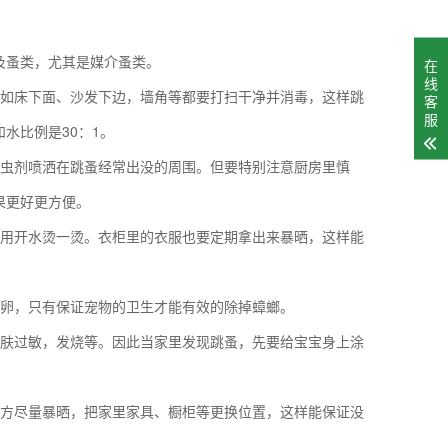
及蚤类，尤其是媒介蚤类。
在
线
比如床下面、沙发下边，墙角等都要打扫干净并消毒，这样跳
客
服
水比例是30：1。
杀虫剂喷洒在跳蚤经常出没的周围。但要特别注意厨房里慎
果更好更方便。
以用开水烫一烫。衣柜里的衣服也要定期拿出来暴晒，这样能
虫卵，只有保证宠物的卫生才能有效的除掉蟑螂。
皮肤过敏，发烧等。因此当家里发现跳蚤，先要给宝宝身上涂
地方尽量暴晒，把家里家具、橱柜等更换位置，这样能保证没