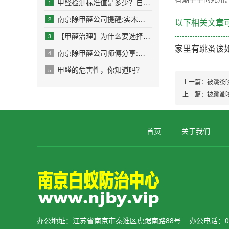
甲醛检测标准值是多少？自己购买的检测仪靠谱
1
南京除甲醛公司提醒:实木地板能预防甲醛污染吗
2
以下相关文章可
【甲醛治理】为什么要选择第三方甲醛检测机构
3
家里有跳蚤该
南京除甲醛公司师傅分享:自测甲醛小妙招,自己如
4
甲醛的危害性，你知道吗？
5
上一篇：
被跳蚤
上一篇：
被跳蚤
首页
关于我们
办公地址：江苏省南京市秦淮区虎踞南路88号 办公电话：0255