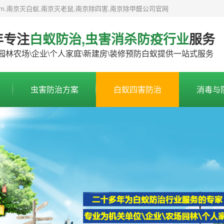
by.com.南京灭白蚁,南京灭老鼠,南京除四害,南京除甲醛公司官网
年专注
白蚁防治,虫害消杀防疫行业
服务
园林农场\企业\个人家庭\新建房\装修预防白蚁提供一站式服务
虫害防治方案
白蚁四害防治
消毒与