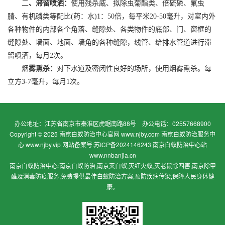
二
、滞留喷洒：
使用残杀威、拟除虫菊酯类、倍硫磷、氟虫
腈、有机磷类等配比(药：水)1：50倍，每平米20-50毫升，对室内外
各种物件的内部各个角落、缝隙处、各类物件的底部、门、窗框的
缝隙处、墙面、地面、墙角的各种缝隙，线管、给排水管道进行滞
留喷洒，每月2次。
烟
雾熏杀：
对下水道及密闭性良好的场所，使用烟雾熏杀。每
立方3-7毫升，每月1次。
办公地址：江苏省南京市秦淮区虎踞南路88号 办公电话：02557668900
Copyright © 2025 南京白蚁防治中心官网 www.njby.com 南京白蚁防治服务中
心 www.njby.vip
网站备案号:苏ICP备2024146243
南京白蚁防治中心站
www.nnbanjia.cn
南京白蚁防治中心:南京白蚁防治,南京灭白蚁,灭红火蚁,灭老鼠除四害,南京除甲
醛及消毒防疫服务,免费提供最佳白蚁防治方案,预防疾病传染,保障人民身体健
康。