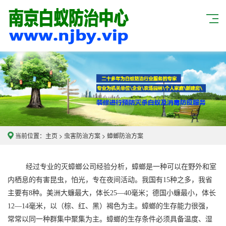
当前位置：
主页
>
虫害防治方案
>
蟑螂防治方案
经过专业的灭蟑螂公司经验分析，蟑螂是一种可以在野外和室
内栖息的有害昆虫，怕光，专在夜间活动。我国有15种之多，我省
主要有8种。美洲大蠊最大，体长25—40毫米；德国小蠊最小，体长
12—14毫米，以（棕、红、黑）褐色为主。蟑螂的生存能力很强，
常常以同一种群集中聚集为主。蟑螂的生存条件必须具备温度、湿