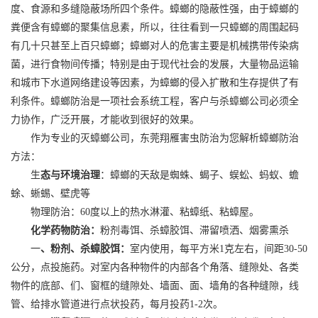
度、食源和多缝隐蔽场所四个条件。蟑螂的隐蔽性强，由于蟑螂的
粪便含有蟑螂的聚集信息素，所以，往往看到一只蟑螂的周围起码
有几十只甚至上百只蟑螂；蟑螂对人的危害主要是机械携带传染病
菌，进行食物间传播；特别是由于现代社会的发展，大量物品运输
和城市下水道网络建设等因素，为蟑螂的侵入扩散和生存提供了有
利条件。蟑螂防治是一项社会系统工程，客户与杀蟑螂公司必须全
力协作，广泛开展，才能收到很好的效果。
作为专业的灭蟑螂公司，东莞翔雁害虫防治为您解析蟑螂防治
方法：
生
态与环境治理
：蟑螂的天敌是蜘蛛、蝎子、蜈蚣、蚂蚁、蟾
蜍、蜥蜴、壁虎等
物理防治：60度以上的热水淋灌、粘蟑纸、粘蟑屋。
化学药物防治：
粉剂毒饵、杀蟑胶饵、滞留喷洒、烟雾熏杀
一
、粉剂、杀蟑胶饵：
室内使用，每平方米1克左右，间距30-50
公分，点投施药。对室内各种物件的内部各个角落、缝隙处、各类
物件的底部、们、窗框的缝隙处、墙面、面、墙角的各种缝隙，线
管、给排水管道进行点状投药，每月投药1-2次。